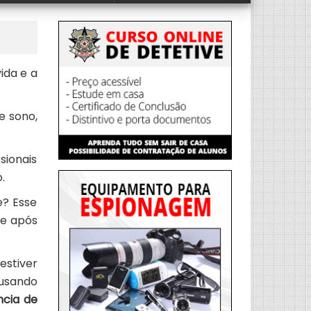
ida e a
e sono,
ionais
.
e? Esse
be após
estiver
usando
ncia de